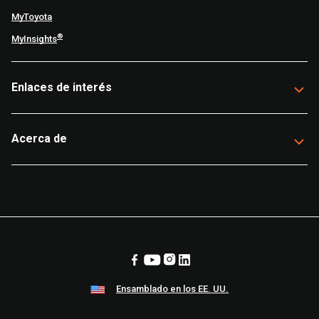
MyToyota
®
MyInsights
Enlaces de interés
Acerca de
Ensamblado en los EE. UU.