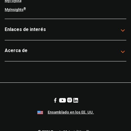
MyToyota
®
MyInsights
Enlaces de interés
Acerca de
Ensamblado en los EE. UU.