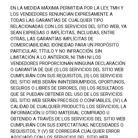
EN LA MEDIDA MÁXIMA PERMITIDA POR LA LEY, TMH Y
LOS VENDEDORES RENUNCIAN EXPRESAMENTE A
TODAS LAS GARANTÍAS DE CUALQUIER TIPO
RELACIONADAS CON LOS SERVICIOS DEL SITIO WEB, YA
SEAN EXPRESAS O IMPLÍCITAS, INCLUIDAS, ENTRE
OTRAS, LAS GARANTÍAS IMPLÍCITAS DE
COMERCIABILIDAD, IDONEIDAD PARA UN PROPÓSITO
PARTICULAR, TÍTULO Y NO INFRACCIÓN. SIN
LIMITACIÓN A LO ANTERIOR, NI TMH NI LOS
VENDEDORES PROPORCIONAN NINGUNA DECLARACIÓN
O GARANTÍA DE QUE (I) LOS SERVICIOS DEL SITIO WEB
CUMPLIRÁN CON SUS REQUISITOS, (II) LOS SERVICIOS
DEL SITIO WEB SERÁN ININTERRUMPIDOS, OPORTUNOS,
SEGUROS O LIBRES DE ERRORES, (III) LOS RESULTADOS
QUE SE PUEDAN OBTENER DEL USO DE LOS SERVICIOS
DEL SITIO WEB SERÁN PRECISOS O CONFIABLES, (IV) LA
CALIDAD DE CUALQUIER PRODUCTO, LOS SERVICIOS, LA
INFORMACIÓN U OTRO MATERIAL COMPRADO U
OBTENIDO A TRAVÉS DE LOS SERVICIOS DEL SITIO WEB
CUMPLIRÁN CON SUS EXPECTATIVAS, NECESIDADES O
REQUISITOS, Y (V) SE CORREGIRÁ CUALQUIER ERROR
ASOCIADO CON LOS SERVICIOS DEL SITIO WEB.