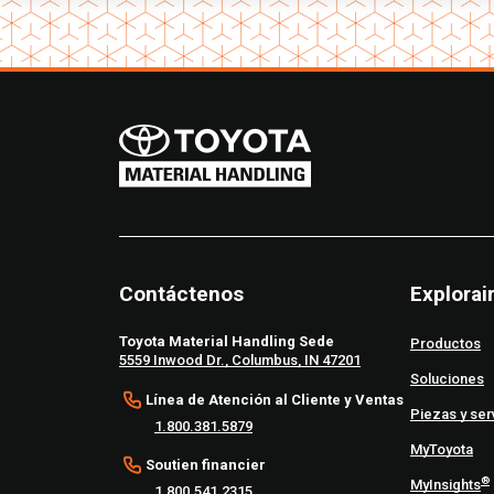
Contáctenos
Explorai
Toyota Material Handling Sede
Productos
5559 Inwood Dr., Columbus, IN 47201
Soluciones
Línea de Atención al Cliente y Ventas
Piezas y ser
1.800.381.5879
MyToyota
Soutien financier
®
MyInsights
1.800.541.2315