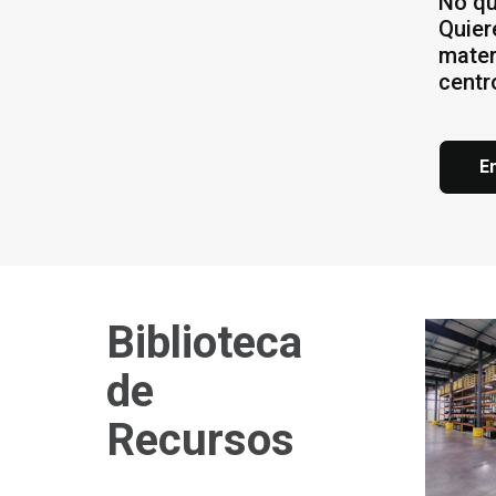
No qu
Quier
mater
centr
E
Biblioteca
de
Recursos