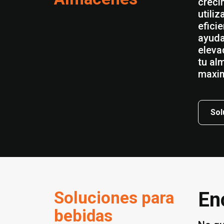
creci
utili
efici
ayuda
eleva
tu al
maxim
Sol
Soluciones para
En
bebidas