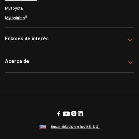
MyToyota
®
MyInsights
Enlaces de interés
Acerca de
Ensamblado en los EE. UU.