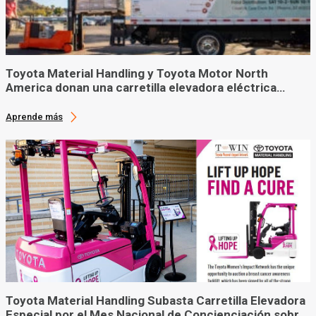
Toyota Material Handling y Toyota Motor North
America donan una carretilla elevadora eléctrica
hecha a medida al banco de alimentos con sede en
Phoenix
Aprende más
Toyota Material Handling Subasta Carretilla Elevadora
Especial por el Mes Nacional de Concienciación sobre