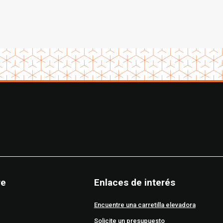
nco de alimentos con
Cáncer de Mama
en Phoenix
re
Enlaces de interés
Encuentre una carretilla elevadora
Solicite un presupuesto