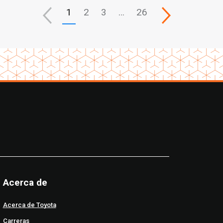
el huracán Ian
1
2
3
…
26
Acerca de
Acerca de Toyota
Carreras