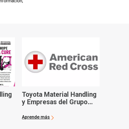
nformación,
ling
Toyota Material Handling
y Empresas del Grupo
or el
contribuyen con 100.000
dólares a la Cruz Roja
Aprende más
 el
Americana en ayuda tras