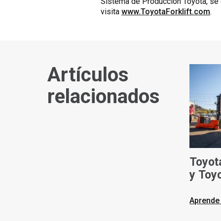
Sistema de Producción Toyota, se 
visita
www.ToyotaForklift.com
.
Artículos
relacionados
Toyot
y Toy
Ameri
carret
Aprende
eléct