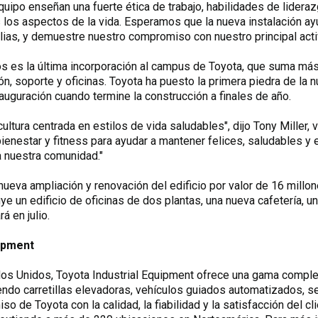
uipo enseñan una fuerte ética de trabajo, habilidades de lidera
 los aspectos de la vida. Esperamos que la nueva instalación ayu
ias, y demuestre nuestro compromiso con nuestro principal acti
os es la última incorporación al campus de Toyota, que suma más
n, soporte y oficinas. Toyota ha puesto la primera piedra de la 
auguración cuando termine la construcción a finales de año.
cultura centrada en estilos de vida saludables", dijo Tony Miller,
ienestar y fitness para ayudar a mantener felices, saludables y
a nuestra comunidad."
nueva ampliación y renovación del edificio por valor de 16 millo
ye un edificio de oficinas de dos plantas, una nueva cafetería, u
á en julio.
uipment
os Unidos, Toyota Industrial Equipment ofrece una gama comple
endo carretillas elevadoras, vehículos guiados automatizados, se
o de Toyota con la calidad, la fiabilidad y la satisfacción del cli