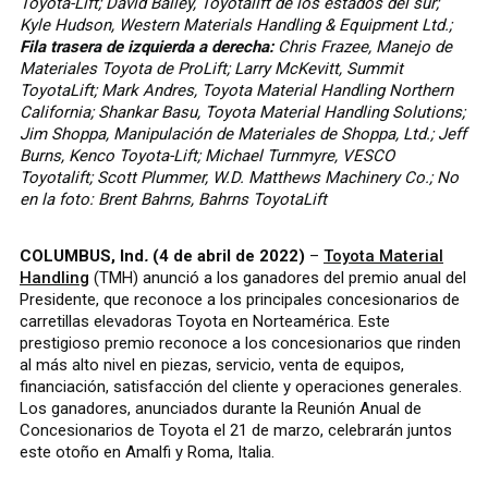
Toyota-Lift; David Bailey, Toyotalift de los estados del sur;
Kyle Hudson, Western Materials Handling & Equipment Ltd.;
Fila trasera de izquierda a derecha:
Chris Frazee, Manejo de
Materiales Toyota de ProLift; Larry McKevitt, Summit
ToyotaLift; Mark Andres, Toyota Material Handling Northern
California; Shankar Basu, Toyota Material Handling Solutions;
Jim Shoppa, Manipulación de Materiales de Shoppa, Ltd.; Jeff
Burns, Kenco Toyota-Lift; Michael Turnmyre, VESCO
Toyotalift; Scott Plummer, W.D. Matthews Machinery Co.; No
en la foto: Brent Bahrns, Bahrns ToyotaLift
COLUMBUS, Ind
.
(4 de abril de 2022)
–
Toyota Material
Handling
(TMH) anunció a los ganadores del premio anual del
Presidente, que reconoce a los principales concesionarios de
carretillas elevadoras Toyota en Norteamérica. Este
prestigioso premio reconoce a los concesionarios que rinden
al más alto nivel en piezas, servicio, venta de equipos,
financiación, satisfacción del cliente y operaciones generales.
Los ganadores, anunciados durante la Reunión Anual de
Concesionarios de Toyota el 21 de marzo, celebrarán juntos
este otoño en Amalfi y Roma, Italia.