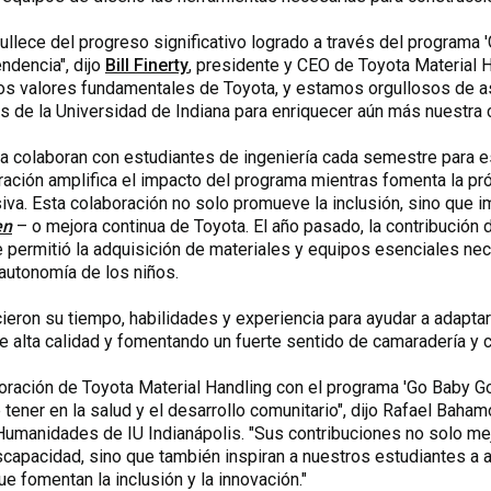
ullece del progreso significativo logrado a través del programa '
ndencia", dijo
Bill Finerty
, presidente y CEO de Toyota Material H
 los valores fundamentales de Toyota, y estamos orgullosos de a
s de la Universidad de Indiana para enriquecer aún más nuestra 
 colaboran con estudiantes de ingeniería cada semestre para est
ración amplifica el impacto del programa mientras fomenta la p
va. Esta colaboración no solo promueve la inclusión, sino que im
en
– o mejora continua de Toyota. El año pasado, la contribución
que permitió la adquisición de materiales y equipos esenciales n
 autonomía de los niños.
eron su tiempo, habilidades y experiencia para ayudar a adapta
e alta calidad y fomentando un fuerte sentido de camaradería y
boración de Toyota Material Handling con el programa 'Go Baby Go
e tener en la salud y el desarrollo comunitario", dijo Rafael Bah
Humanidades de IU Indianápolis. "Sus contribuciones no solo mej
capacidad, sino que también inspiran a nuestros estudiantes a a
ue fomentan la inclusión y la innovación."