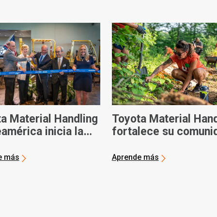
a Material Handling
Toyota Material Hand
américa inicia la
fortalece su comuni
cación de carretillas
durante el Día de
doras de nueva
Servicio Anual
e más
Aprende más
ración