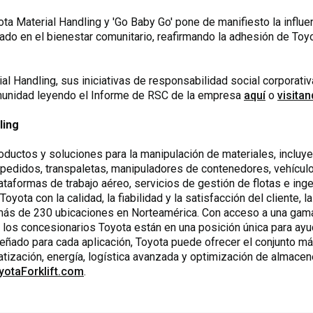
ota Material Handling y 'Go Baby Go' pone de manifiesto la influe
ariado en el bienestar comunitario, reafirmando la adhesión de Toy
 Handling, sus iniciativas de responsabilidad social corporativ
omunidad leyendo el Informe de RSC de la empresa
aquí
o
visita
ling
oductos y soluciones para la manipulación de materiales, incluye
 pedidos, transpaletas, manipuladores de contenedores, vehícu
lataformas de trabajo aéreo, servicios de gestión de flotas e in
yota con la calidad, la fiabilidad y la satisfacción del cliente, 
más de 230 ubicaciones en Norteamérica. Con acceso a una gama 
, los concesionarios Toyota están en una posición única para ay
eñado para cada aplicación, Toyota puede ofrecer el conjunto m
tización, energía, logística avanzada y optimización de almace
yotaForklift.com
.