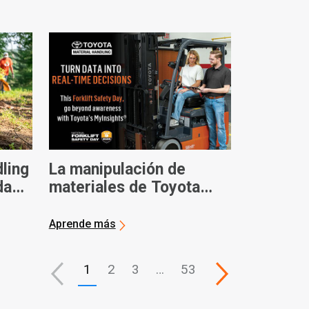
ling
La manipulación de
dad
materiales de Toyota
®
destaca MyInsights
Telematics en el Día
Aprende más
Nacional de la Seguridad
de las Carretillas
1
2
3
…
53
Elevadoras