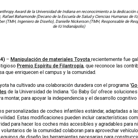
hilanthropy Award de la Universidad de Indiana en reconocimiento a la dedicación 
), Rafael Bahamonde (Decano de la Escuela de Salud y Ciencias Humanas de IU), 
ber (TMH, Ingeniero de Diseño), Danielle Nickerson (TMH, Responsable de Resp
de IU Indianápolis)
24)
–
Manipulación de materiales Toyota
recientemente fue ga
stigioso
Premio Espíritu de Filantropía
, que reconoce las contri
sa que enriquecen el campus y la comunidad.
ota ha cultivado una colaboración duradera con el programa '
Go
des
de la Universidad de Indiana. 'Go Baby Go' ofrece solucione
 montar, para apoyar la independencia y el desarrollo cognitivo
es personalizadas de coches infantiles estándar, adaptadas a l
vilidad. Estas modificaciones pueden incluir características com
idad para hacer los coches más accesibles y agradables para n
os voluntarios de la comunidad colaboran para aprovechar vehícu
s equipos de diseño las herramientas necesarias para construcc