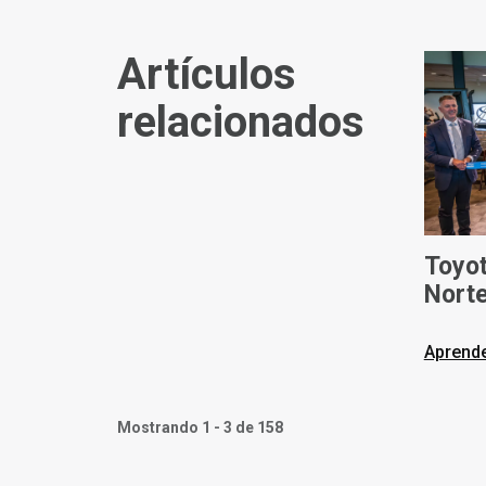
Artículos
relacionados
Toyot
Norte
fabri
eleva
Aprend
gene
Mostrando 1 - 3 de 158