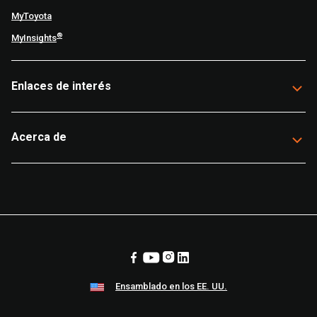
MyToyota
®
MyInsights
Enlaces de interés
Acerca de
Ensamblado en los EE. UU.