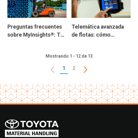
Preguntas frecuentes
Telemática avanzada
sobre MyInsights
: Tu
de flotas: cómo
®
guía para la telemática
MyInsights
Plus ayuda
®
de carretillas
a los almacenes a pasar
Mostrando 1 - 12 de 13
elevadoras
de la visibilidad al
control
1
2