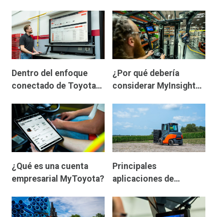
de carretillas
gestionando la flota, el
elevadoras
servicio y las
operaciones en una
sola plataforma digital
Dentro del enfoque
¿Por qué debería
conectado de Toyota
considerar MyInsights
®
para una gestión más
como una solución
inteligente de flotas
telemática?
¿Qué es una cuenta
Principales
empresarial MyToyota?
aplicaciones de
MyInsights
®