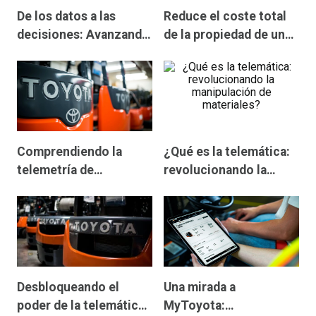
De los datos a las
Reduce el coste total
decisiones: Avanzando
de la propiedad de una
en la seguridad de los
carretilla elevadora
carretones elevadores
con MyToyota
Comprendiendo la
¿Qué es la telemática:
telemetría de
revolucionando la
carretillas elevadoras
manipulación de
para una gestión
materiales?
óptima de flotas
Desbloqueando el
Una mirada a
poder de la telemática
MyToyota: