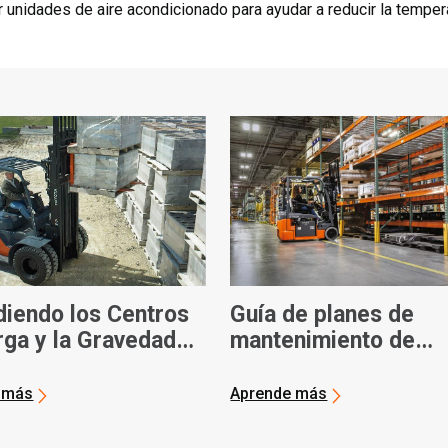
r unidades de aire acondicionado para ayudar a reducir la temper
diendo los Centros
Guía de planes de
rga y la Gravedad
mantenimiento de
s Montacargas |
carretillas elevadora
a Montacargas
 más
Aprende más