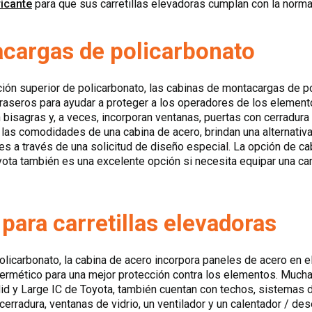
ricante
para que sus carretillas elevadoras cumplan con la norma
cargas de policarbonato
ión superior de policarbonato, las cabinas de montacargas de p
traseros para ayudar a proteger a los operadores de los element
 bisagras y, a veces, incorporan ventanas, puertas con cerradura
 las comodidades de una cabina de acero, brindan una alternati
es a través de una solicitud de diseño especial. La opción de ca
a también es una excelente opción si necesita equipar una carr
para carretillas elevadoras
olicarbonato, la cabina de acero incorpora paneles de acero en el
 hermético para una mejor protección contra los elementos. Much
id y Large IC de Toyota, también cuentan con techos, sistemas d
 cerradura, ventanas de vidrio, un ventilador y un calentador /