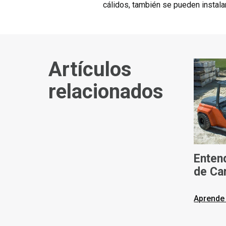
cálidos, también se pueden instala
Artículos
relacionados
Enten
de Ca
de lo
Toyot
Aprende