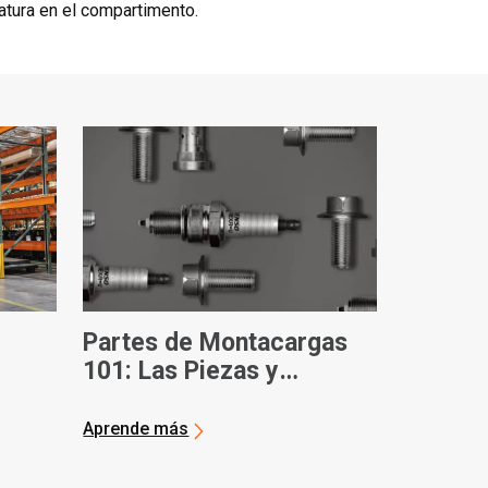
atura en el compartimento.
Partes de Montacargas
101: Las Piezas y
s
Términos de
Montacargas Más
Aprende más
Comunes