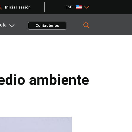
ESP
Iniciar sesión
ota
Contáctenos
medio ambiente