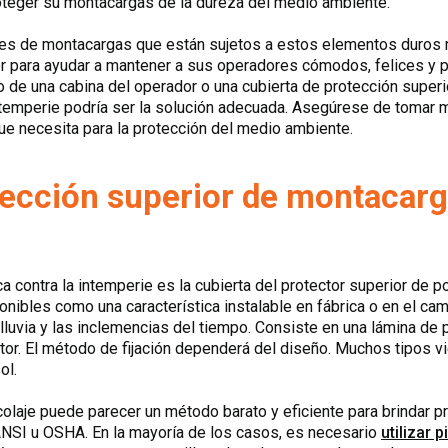
proteger su montacargas de la dureza del medio ambiente.
es de montacargas que están sujetos a estos elementos duros mi
er para ayudar a mantener a sus operadores cómodos, felices y p
de una cabina del operador o una cubierta de protección superio
intemperie podría ser la solución adecuada. Asegúrese de tomar 
que necesita para la protección del medio ambiente.
tección superior de montacarg
a contra la intemperie es la cubierta del protector superior de p
nibles como una característica instalable en fábrica o en el cam
lluvia y las inclemencias del tiempo. Consiste en una lámina de 
ector. El método de fijación dependerá del diseño. Muchos tipos v
ol.
icolaje puede parecer un método barato y eficiente para brindar p
 ANSI u OSHA. En la mayoría de los casos, es necesario
utilizar 