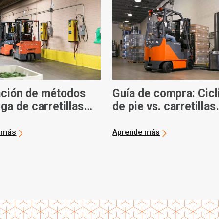
ación de métodos
Guía de compra: Cicl
ga de carretillas
de pie vs. carretillas
doras
elevadoras eléctrica
sentadas
 más
Aprende más