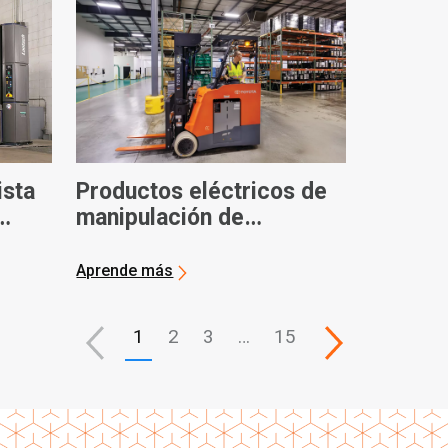
ista
Productos eléctricos de
manipulación de
s
materiales de Toyota:
Vídeos oficiales
Aprende más
1
2
3
…
15