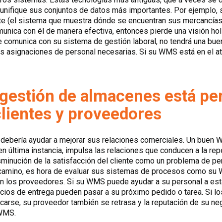
unifique sus conjuntos de datos más importantes. Por ejemplo, s
te (el sistema que muestra dónde se encuentran sus mercancías
nica con él de manera efectiva, entonces pierde una visión holí
 comunica con su sistema de gestión laboral, no tendrá una bu
las asignaciones de personal necesarias. Si su WMS está en el a
 gestión de almacenes está pe
clientes y proveedores
a debería ayudar a mejorar sus relaciones comerciales. Un buen 
en última instancia, impulsa las relaciones que conducen a la repe
isminución de la satisfacción del cliente como un problema de pe
l camino, es hora de evaluar sus sistemas de procesos como su
on los proveedores. Si su WMS puede ayudar a su personal a esta
ocios de entrega pueden pasar a su próximo pedido o tarea. Si l
ficarse, su proveedor también se retrasa y la reputación de su ne
 WMS.