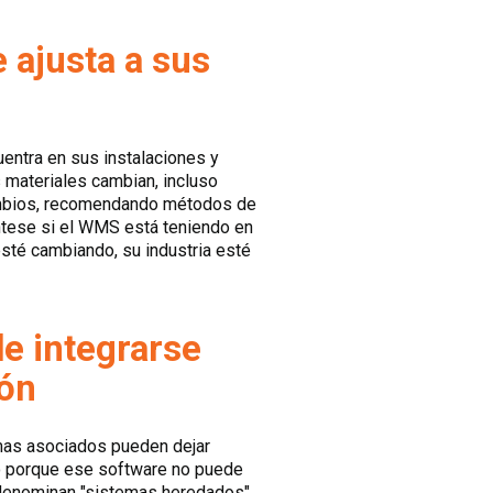
 ajusta a sus
entra en sus instalaciones y
s materiales cambian, incluso
ambios, recomendando métodos de
ntese si el WMS está teniendo en
esté cambiando, su industria esté
e integrarse
ión
emas asociados pueden dejar
no porque ese software no puede
 denominan "sistemas heredados",