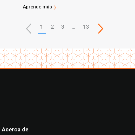
distribución actuales, con
Aprende más
espacio limitado
1
2
3
…
13
Acerca de