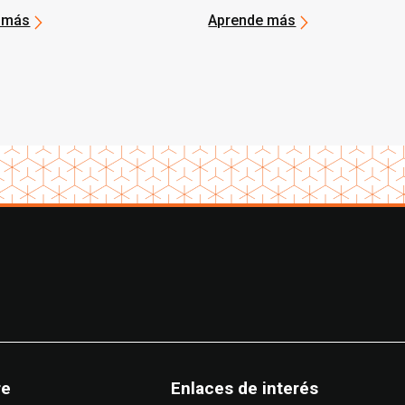
io
 más
Aprende más
re
Enlaces de interés