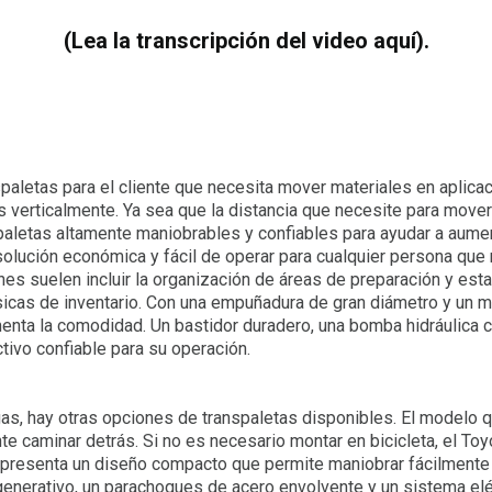
(Lea la transcripción del video aquí).
paletas para el cliente que necesita mover materiales en aplicac
 verticalmente. Ya sea que la distancia que necesite para mover 
aletas altamente maniobrables y confiables para ayudar a aumen
olución económica y fácil de operar para cualquier persona que
nes suelen incluir la organización de áreas de preparación y esta
ásicas de inventario. Con una empuñadura de gran diámetro y un 
menta la comodidad. Un bastidor duradero, una bomba hidráulica
tivo confiable para su operación.
as, hay otras opciones de transpaletas disponibles. El modelo 
e caminar detrás. Si no es necesario montar en bicicleta, el Toy
co presenta un diseño compacto que permite maniobrar fácilment
egenerativo, un parachoques de acero envolvente y un sistema elé