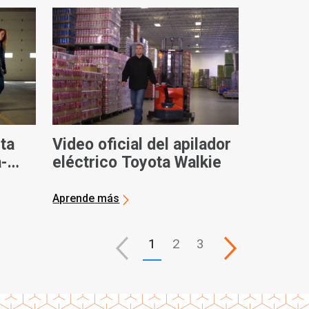
eta
Video oficial del apilador
a-
eléctrico Toyota Walkie
Aprende más
1
2
3