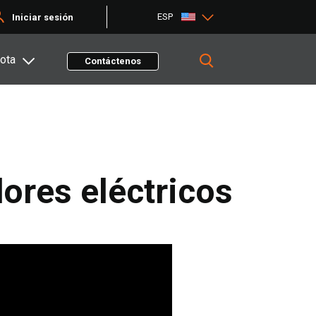
ESP
Iniciar sesión
ota
Contáctenos
dores eléctricos