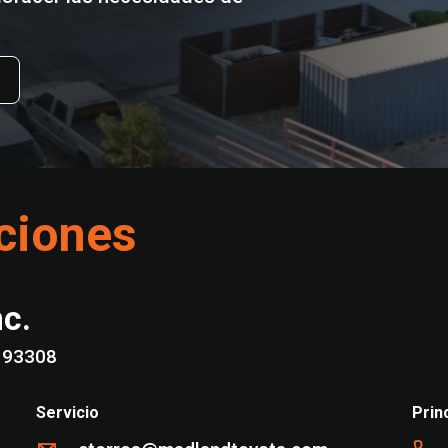
ciones
nc.
eld, CA 93308
Servicio
Prin