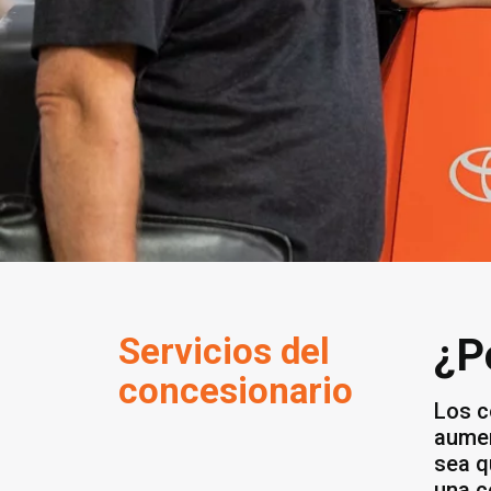
Servicios del
¿P
concesionario
Los c
aumen
sea q
una c