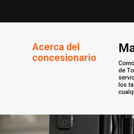
Acerca del
Ma
concesionario
Como 
de To
servi
los t
cualq