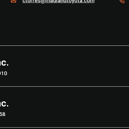
ctorres@madlandtoyota.com
nc.
 93010
nc.
3458