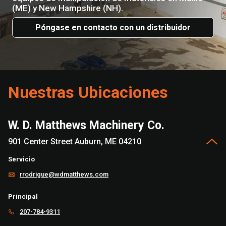
(ME) y New Hampshire (NH).
Póngase en contacto con un distribuidor
Nuestras Ubicaciones
W. D. Matthews Machinery Co.
901 Center Street Auburn, ME 04210
Servicio
rrodrigue@wdmatthews.com
Principal
207-784-9311