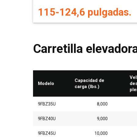
115-124,6 pulgadas.
Carretilla elevador
Vel
Capacidad de
Modelo
des
carga (lbs.)
ple
9FBZ35U
8,000
9FBZ40U
9,000
9FBZ45U
10,000