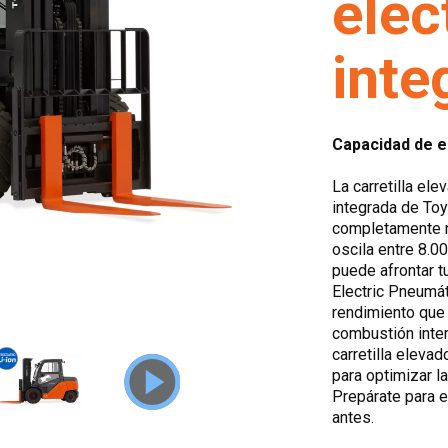
eléc
inte
Capacidad de el
La carretilla el
integrada de Toyo
completamente n
oscila entre 8.00
puede afrontar t
Electric Pneumát
rendimiento que 
combustión inter
carretilla elev
para optimizar la
Prepárate para 
antes.