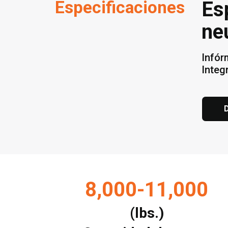
Especificaciones
Es
ne
Infór
Integ
D
8,000-11,000
(lbs.)