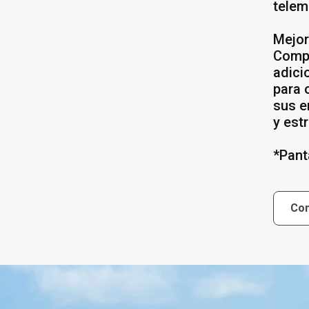
telem
Mejor
Compl
adici
para 
sus e
y est
*Pant
Con