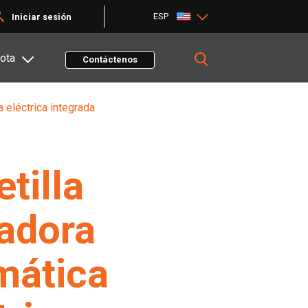
ESP
Iniciar sesión
ota
Contáctenos
a eléctrica integrada
etilla
adora
mática