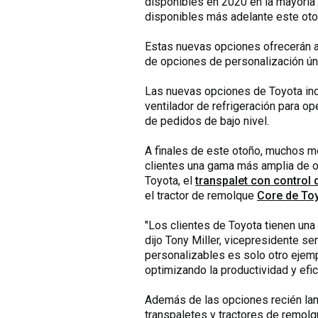
disponibles en 2020 en la mayoría
disponibles más adelante este oto
Estas nuevas opciones ofrecerán a 
de opciones de personalización únic
Las nuevas opciones de Toyota in
ventilador de refrigeración para 
de pedidos de bajo nivel.
A finales de este otoño, muchos m
clientes una gama más amplia de o
Toyota, el
transpalet con control
el tractor de remolque
Core de Toy
"Los clientes de Toyota tienen un
dijo Tony Miller, vicepresidente s
personalizables es solo otro ejemp
optimizando la productividad y efi
Además de las opciones recién lanz
transpaletes y tractores de remolq