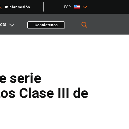
ESP
Iniciar sesión
ota
Contáctenos
e serie
s Clase III de