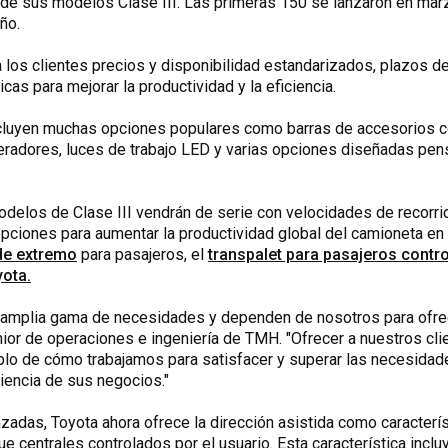
 de sus modelos Clase III. Las primeras 150 se lanzaron en mar
ño.
los clientes precios y disponibilidad estandarizados, plazos d
as para mejorar la productividad y la eficiencia.
cluyen muchas opciones populares como barras de accesorios co
operadores, luces de trabajo LED y varias opciones diseñadas pe
odelos de Clase III vendrán de serie con velocidades de recorri
pciones para aumentar la productividad global del camioneta en
 de extremo
para pasajeros, el
transpalet para pasajeros contro
ota.
a amplia gama de necesidades y dependen de nosotros para ofre
enior de operaciones e ingeniería de TMH. "Ofrecer a nuestros c
lo de cómo trabajamos para satisfacer y superar las necesidade
ciencia de sus negocios."
adas, Toyota ahora ofrece la dirección asistida como caracterís
ue centrales controlados por el usuario. Esta característica inc