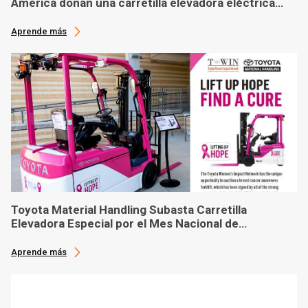
America donan una carretilla elevadora eléctrica
hecha a medida al banco de alimentos con sede en
Phoenix
Aprende más
Toyota Material Handling Subasta Carretilla
Elevadora Especial por el Mes Nacional de
Concienciación sobre el Cáncer de Mama
Aprende más