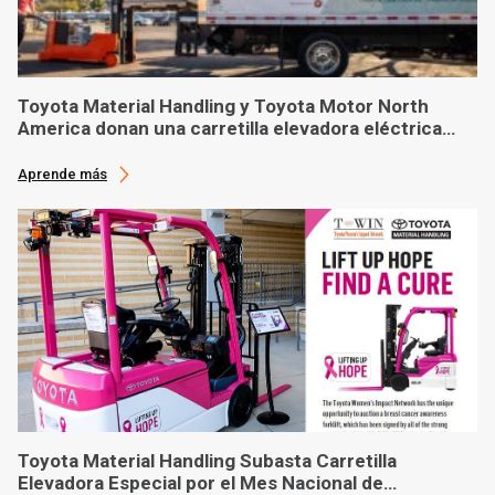
Toyota Material Handling y Toyota Motor North
America donan una carretilla elevadora eléctrica
hecha a medida al banco de alimentos con sede en
Phoenix
Aprende más
Toyota Material Handling Subasta Carretilla
Elevadora Especial por el Mes Nacional de