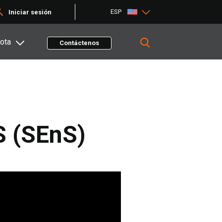
ESP
Iniciar sesión
ota
Contáctenos
S (SEnS)