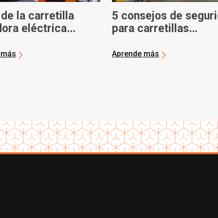
de la carretilla
5 consejos de segur
ora eléctrica
para carretillas
a Core
elevadoras de almac
 más
Aprende más