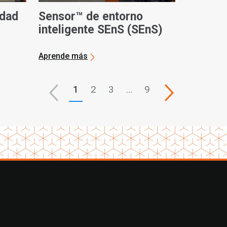
idad
Sensor™ de entorno
inteligente SEnS (SEnS)
én
Aprende más
1
2
3
…
9