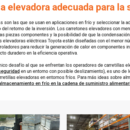
lla elevadora adecuada para la s
cas son las que se usan en aplicaciones en frío y seleccionar la 
rno del retorno de la inversión. Los carretones elevadores con m
las piezas componentes y la posibilidad de que la condensación 
llas elevadoras eléctricas Toyota están diseñadas con el menor 
troladores para reducir la generación de calor en componentes 
to duradero en la eficiencia operativa.
co desafío al que se enfrentan los operadores de carretillas ele
seguridad
en un entorno con posible deslizamiento), es uno de 
rretillas elevadoras en entornos fríos. Para más ideas sobre al
lmacenamiento en frío en la cadena de suministro alimentar