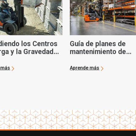
diendo los Centros
Guía de planes de
rga y la Gravedad
mantenimiento de
s Montacargas |
carretillas elevadora
a Montacargas
 más
Aprende más