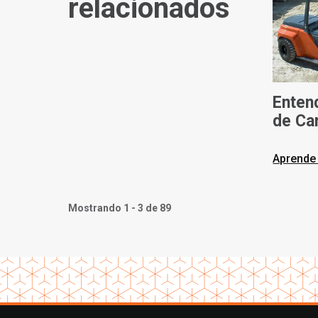
relacionados
Enten
de Ca
de lo
Toyot
Aprende
Mostrando 1 - 3 de 89