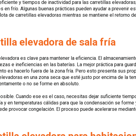
iciente y tiempos de inactividad para las carretillas elevadoras
s en frío. Algunas buenas prácticas pueden ayudar a prevenir es
ota de carretillas elevadoras mientras se mantiene el retorno de
illa elevadora de sala fría
 elevadora es clave para mantener la eficiencia. El almacenamien
ezas e ineficiencias en las baterías. La mejor práctica para guard
nto es hacerlo fuera de la zona fría. Pero esto presenta sus pr
s elevadoras en una zona seca que esté justo por encima de la te
entamente o no se forme en absoluto.
sible. Cuando ese es el caso, necesitas dejar suficiente tiempo 
ría y en temperaturas cálidas para que la condensación se form
uede provocar congelación. El proceso puede acelerarse mediante