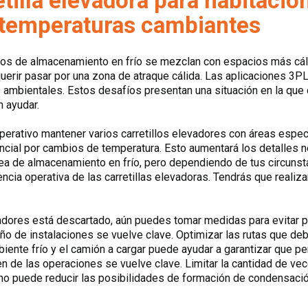
tilla elevadora para habitacio
 temperaturas cambiantes
nos de almacenamiento en frío se mezclan con espacios más cáli
equerir pasar por una zona de atraque cálida. Las aplicaciones 3
s ambientales. Estos desafíos presentan una situación en la que 
 ayudar.
operativo mantener varios carretillos elevadores con áreas espe
ncial por cambios de temperatura. Esto aumentará los detalles n
rea de almacenamiento en frío, pero dependiendo de tus circunsta
encia operativa de las carretillas elevadoras. Tendrás que realizar
evadores está descartado, aún puedes tomar medidas para evitar 
o de instalaciones se vuelve clave. Optimizar las rutas que debe
mbiente frío y el camión a cargar puede ayudar a garantizar que 
 de las operaciones se vuelve clave. Limitar la cantidad de vec
rno puede reducir las posibilidades de formación de condensació