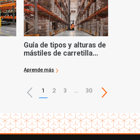
Guía de tipos y alturas de
mástiles de carretilla
s
elevadora
Aprende más
1
2
3
…
30