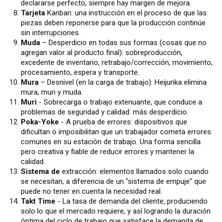
declararse perfecto, siempre hay margen de mejora.
Tarjeta
Kanban: una instrucción en el proceso de que las
piezas deben reponerse para que la producción continúe
sin interrupciones.
Muda
– Desperdicio en todas sus formas (cosas que no
agregan valor al producto final): sobreproducción,
excedente de inventario, retrabajo/corrección, movimiento,
procesamiento, espera y transporte.
Mura
– Desnivel (en la carga de trabajo). Heijunka elimina
mura, muri y muda.
Muri
- Sobrecarga o trabajo extenuante, que conduce a
problemas de seguridad y calidad: más desperdicio.
Poka-Yoke
- A prueba de errores: dispositivos que
dificultan o imposibilitan que un trabajador cometa errores
comunes en su estación de trabajo. Una forma sencilla
pero creativa y fiable de reducir errores y mantener la
calidad.
Sistema de
extracción: elementos llamados solo cuando
se necesitan, a diferencia de un "sistema de empuje" que
puede no tener en cuenta la necesidad real.
Takt Time
- La tasa de demanda del cliente, produciendo
solo lo que el mercado requiere, y así logrando la duración
óptima del ciclo de trabajo que satisface la demanda de